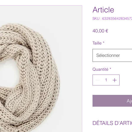
Article
SKU : 63283564283457
Prix
40,00 €
Taille
*
Sélectionner
Quantité
*
Aj
DÉTAILS D'ART